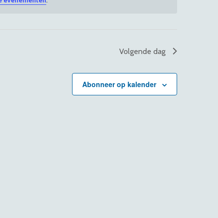
e
n
t
w
Volgende dag
e
e
Abonneer op kalender
r
g
a
v
e
n
n
a