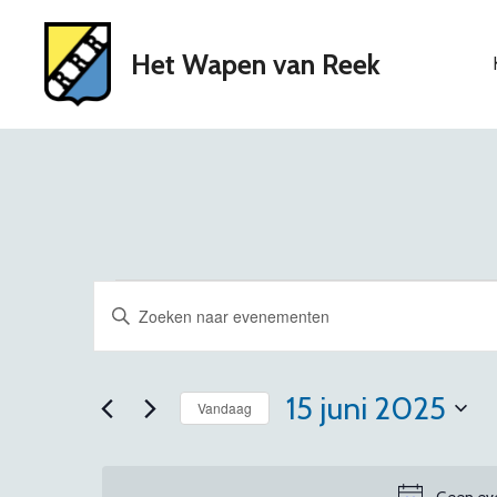
Ga
naar
Het Wapen van Reek
de
inhoud
Evenementen
E
V
v
u
in
l
e
15 juni 2025
e
Vandaag
15
n
e
S
n
e
e
Geen eve