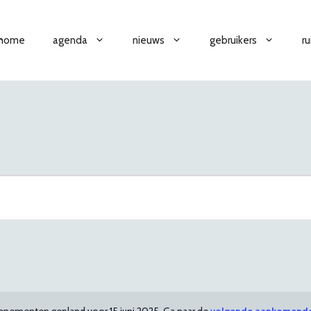
home
agenda
nieuws
gebruikers
r
nementen gepland voor 15 juni 2025. Ga naar de
volgende aankomend