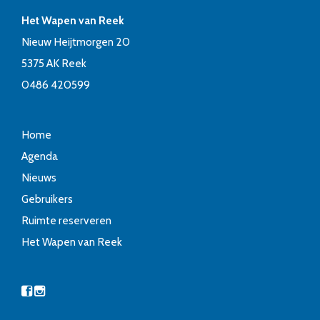
e
m
a
Het Wapen van Reek
t
n
e
Nieuw Heijtmorgen 20
i
w
n
5375 AK Reek
e
0486 420599
e
t
e
e
Home
r
n
Agenda
Nieuws
g
Gebruikers
e
Ruimte reserveren
v
Het Wapen van Reek
e
n